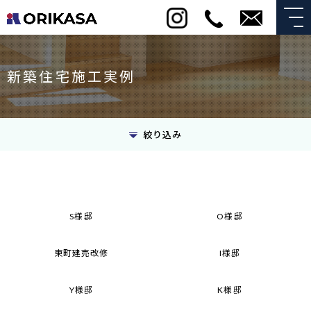
新築住宅施工実例
絞り込み
S様邸
O様邸
東町建売改修
I様邸
Y様邸
K様邸