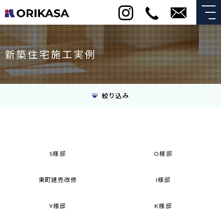
新築住宅施工実例
絞り込み
S様邸
O様邸
東町建売改修
I様邸
Y様邸
K様邸